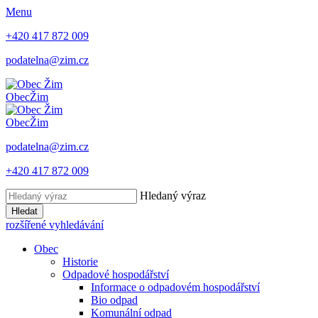
Menu
+420 417 872 009
podatelna@zim.cz
Obec
Žim
Obec
Žim
podatelna@zim.cz
+420 417 872 009
Hledaný výraz
Hledat
rozšířené vyhledávání
Obec
Historie
Odpadové hospodářství
Informace o odpadovém hospodářství
Bio odpad
Komunální odpad