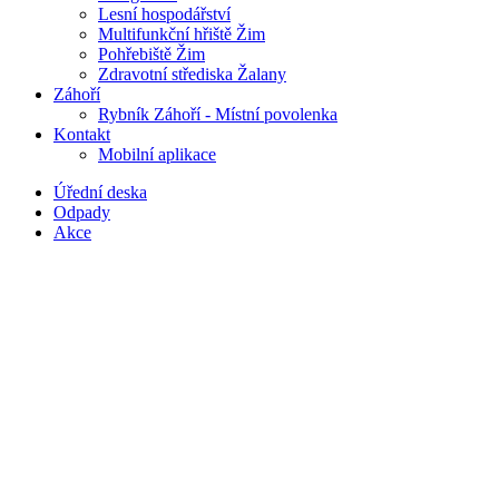
Lesní hospodářství
Multifunkční hřiště Žim
Pohřebiště Žim
Zdravotní střediska Žalany
Záhoří
Rybník Záhoří - Místní povolenka
Kontakt
Mobilní aplikace
Úřední deska
Odpady
Akce