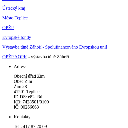
Ústecký kraj
Město Teplice
OPŽP
Evropské fondy
Výstavba tůně Záhoří - Spolufinancováno Evropskou unií
OPŽP AOPK
- výstavba tůně Záhoří
Adresa
Obecní úřad Žim
Obec Žim
Žim 28
41501 Teplice
ID DS: e82at3d
KB: 7428501/0100
IČ: 00266663
Kontakty
Tel.: 417 87 20 09