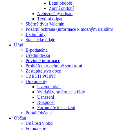
Letní období
Zimní období
Nebezpečný odpad
Textilní odpad
Sběrný dvůr Velemín
Požární ochrana (informace k možným rizikům)
Jízdní řády
Statistické údaje
Úřad
E-podatelna
Úřední deska
Povinné informace
Prohlášení o ochraně soukromí
Zastupitelstvo obce
CZECH POINT
Dokumenty
Územní plán
Vyhlášky, směrnice a řády
Usnesení
Rozpočet
Formuláře ke stažení
Portál Občan+
Občan
Události v obci
Fotogalerie