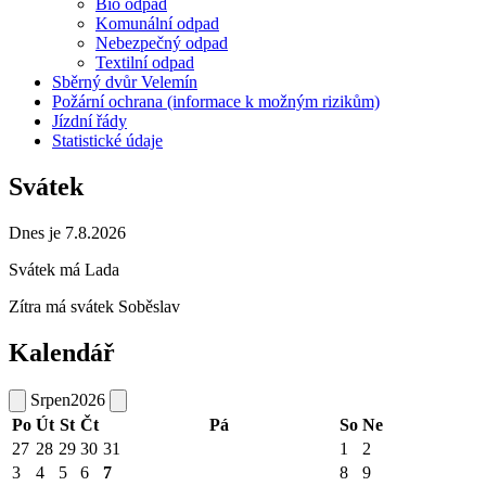
Bio odpad
Komunální odpad
Nebezpečný odpad
Textilní odpad
Sběrný dvůr Velemín
Požární ochrana (informace k možným rizikům)
Jízdní řády
Statistické údaje
Svátek
Dnes je 7.8.2026
Svátek má
Lada
Zítra má svátek
Soběslav
Kalendář
Srpen
2026
Po
Út
St
Čt
Pá
So
Ne
27
28
29
30
31
1
2
3
4
5
6
7
8
9