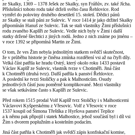
ze Skalky, 1369 – 1378 Ješek ze Skalky, syn Fráňův, zv. také Jícha.
Příslušníci tohoto rodu také drželi svého času Řehlovice. Rod
vymřel do poloviny druhého desetiletí 15. století. Dědici pánů
ze Skalky se stali páni ze Sulevic. V roce 1414 je jako držitel Skalky
připomínán Hanuš ze Sulevic. Tak se stali vlastníky Žimi příslušníci
rodu zvaného Kaplíři ze Sulevic. Vedle nich byly v Žimi i další
statky držené šlechtici z jiných rodů. Jedno z nich známe po jménu –
v roce 1392 se připomíná Martin ze Žimi.
O tom, že ves Žim nebyla jednolitým statkem svědčí skutečnost,
že v průběhu historie je činěna zmínka rozdělení vsi až na čtyři díly.
Velká část patřila ke hradu Ostrý, který okolo roku 1433 postavil
Václav Kaplíř ze Sulevic, vlastník tvrze v Chotiměři. Jiná část
k Chotiměři (druhá tvrz). Další patřila k panství Řehlovice.
A poslední ke tvrzi Stoličky a pak k Malhosticům. Osudy
jednotlivých částí jsou poměrně komplikované. Mezi vlastníky
se však setkáváme často s Kaplíři ze Sulevic.
Před rokem 1515 prodal Volf Kaplíř tvrz Stoličky i s Malhosticemi
Václavovi Kyšperskému z Vřesovic. Volf z Vřesovic v roce
1537 koupil od Šimona Třeštíka z Hyršova panství Teplice
a k němu pak připojil i statek Malhostice, jehož součástí byl i díl vsi
Žim s dvorem poplužním a kostelním podacím.
Jiná část patřila k Chotiměři jak svědčí zápis konfiskační komise,