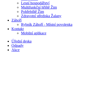
Lesní hospodářství
Multifunkční hřiště Žim
Pohřebiště Žim
Zdravotní střediska Žalany
Záhoří
Rybník Záhoří - Místní povolenka
Kontakt
Mobilní aplikace
Úřední deska
Odpady
Akce