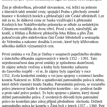
Žim je středověkou, původně slovanskou, vsí, ležící na jednom
z hlavních tahů zemské cesty, spojující Prahu s přechody zemské
hranice v Krušných horách a překračující zde České středohoří. Lze
mít za to, že dálková cesta ze Saska využívající k překonání
Krušných hor Nakléřovského průsmyku se někde za nedalekým
Chlumcem rozdělila do dvou větví. První z nich, náročnější, ale
kratší, u Hliňan a Řehlovic překročila řeku Bílinu a přes Žim
pokračovala přes milešovskou část České Středohoří a sestoupila
do Velemína a nakonec dosáhla Lovosic, které byly křižovatkou
několika dalších významných cest.
První zmínka o vsi Žim je činěna v soupisech papežského desátku
z ústeckého děkanátu zapisovaných v letech 1352 – 1391. Tato
nejednoznačnost data první zmínky je způsobena skutečností,
že zápisy nebyly vročeny a knihy byly historiky zařazeny
do časového rozpětí – ví se, že zápisy byly započaty v roce
1352. Zcela konkrétní zmínky o vsi jsou spojeny s existencí farního
kostela Nalezení sv. Kříže a uplatňování patronátního práva k němu,
které drželi vlastníci hradu Skalka. Patronátním právem, se rozumělo
právo jmenovat faráře k vlastněným kostelům – tzv. podávat faráře
a proto také právo podací. To bylo spojeno s platem, který dostal
držitel patronátního práva. Z uvedených důvodů bylo patronátní
právo ke kostelům jako zdroj příjmů předmětem obchodu. Držiteli
patronátního práva ke kostelu v Žimi byli v letech 1357 – 1360 Petr