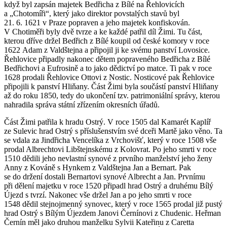
když byl zapsán majetek Bedřicha z Bílé na Řehlovicích
a „Chotomíři“, který jako direktor povstalých stavů byl
21. 6. 1621 v Praze popraven a jeho majetek konfiskován.
V Chotiměři byly dvě tvrze a ke každé patřil díl Žimi. Tu část,
kterou dříve držel Bedřich z Bílé koupil od české komory v roce
1622 Adam z Valdštejna a připojil ji ke svému panství Lovosice.
Řehlovice připadly nakonec dětem popraveného Bedřicha z Bílé
Bedřichovi a Eufrosině a to jako dědictví po matce. Ti pak v roce
1628 prodali Řehlovice Ottovi z Nostic. Nosticové pak Řehlovice
připojili k panství Hliňany. Část Žimi byla součástí panství Hliňany
až do roku 1850, tedy do ukončení tzv. patrimoniální správy, kterou
nahradila správa státní zřízením okresních úřadů.
Část Žimi patřila k hradu Ostrý. V roce 1505 dal Kamarét Kaplíř
ze Sulevic hrad Ostrý s příslušenstvím své dceři Martě jako věno. Ta
se vdala za Jindřicha Vencelíka z Vrchovišť, který v roce 1508 vše
prodal Albrechtovi Libštejnskému z Kolovrat. Po jeho smrti v roce
1510 dědili jeho nevlastní synové z prvního manželství jeho ženy
Anny z Kováně s Hynkem z Valdštejna Jan a Bernart. Pak
se do držení dostali Bernartovi synové Albrecht a Jan. Prvnímu
při dělení majetku v roce 1520 připadl hrad Ostrý a druhému Bílý
Újezd s tvrzí. Nakonec vše držel Jan a po jeho smrti v roce
1548 dědil stejnojmenný synovec, který v roce 1565 prodal již pustý
hrad Ostrý s Bílým Újezdem Janovi Černínovi z Chudenic. Heřman
Černín měl jako druhou manželku Sylvii Kateřinu z Caretta