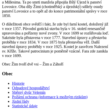
a Millesima. Ta po smrti manžela připojila Bílý Újezd k panství
Lovosice. Oba díly Žimi (chotiměřský a újezdský) sdílely osudy
panství Lovosice a to opět až do konce patrimoniální správy v roce
1850.
O důležitosti obce svědčí i fakt, že zde byl farní kostel, doložený již
v roce 1357. Původní gotická stavba byla v 16. století renesančně
upravována a pořízeny nové zvony. V roce 1699 se rozšiřovala loď.
Sakristie byla přistavena v roce 1777. Stavební úpravy a přestavba
proběhla v roce 1834. V roce 1875 byla přestavěna věž. Další
stavební úpravy proběhly v roce 1925. Kostel je zasvěcen Nalezení
sv. Kříže. Takové patrocinium je poměrně vzácné. Fara zde zanikla
v roce 1699.
Obec Žim tvoří dvě vsi – Žim a Záhoří
Obec
Historie
Odpadové hospodářství
Sběrný dvůr Velemín
Požární ochrana (informace k možným rizikům)
Jízdní řády
Statistické údaje