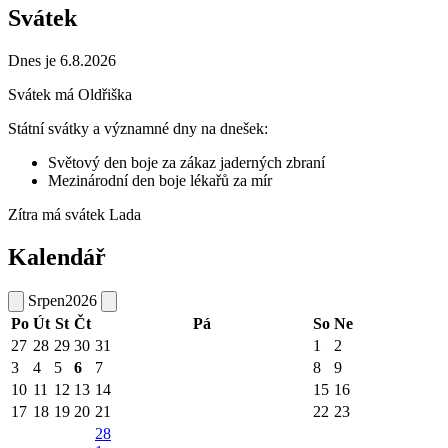
Svátek
Dnes je 6.8.2026
Svátek má
Oldřiška
Státní svátky a významné dny na dnešek:
Světový den boje za zákaz jaderných zbraní
Mezinárodní den boje lékařů za mír
Zítra má svátek
Lada
Kalendář
Srpen
2026
Po
Út
St
Čt
Pá
So
Ne
27
28
29
30
31
1
2
3
4
5
6
7
8
9
10
11
12
13
14
15
16
17
18
19
20
21
22
23
28