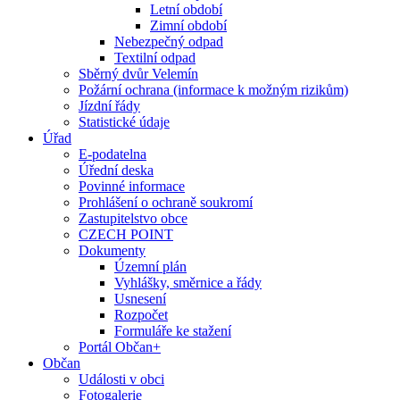
Letní období
Zimní období
Nebezpečný odpad
Textilní odpad
Sběrný dvůr Velemín
Požární ochrana (informace k možným rizikům)
Jízdní řády
Statistické údaje
Úřad
E-podatelna
Úřední deska
Povinné informace
Prohlášení o ochraně soukromí
Zastupitelstvo obce
CZECH POINT
Dokumenty
Územní plán
Vyhlášky, směrnice a řády
Usnesení
Rozpočet
Formuláře ke stažení
Portál Občan+
Občan
Události v obci
Fotogalerie