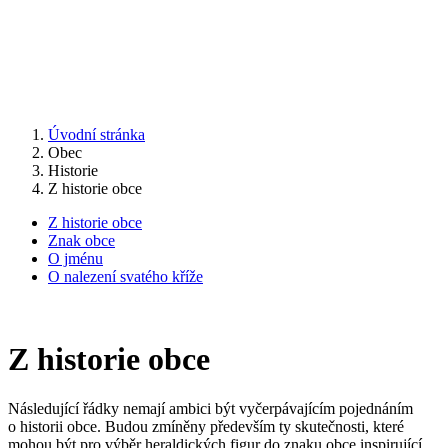
Úvodní stránka
Obec
Historie
Z historie obce
Z historie obce
Znak obce
O jménu
O nalezení svatého kříže
Z historie obce
Následující řádky nemají ambici být vyčerpávajícím pojednáním
o historii obce. Budou zmíněny především ty skutečnosti, které
mohou být pro výběr heraldických figur do znaku obce inspirující.