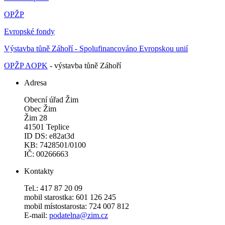
OPŽP
Evropské fondy
Výstavba tůně Záhoří - Spolufinancováno Evropskou unií
OPŽP AOPK
- výstavba tůně Záhoří
Adresa
Obecní úřad Žim
Obec Žim
Žim 28
41501 Teplice
ID DS: e82at3d
KB: 7428501/0100
IČ: 00266663
Kontakty
Tel.: 417 87 20 09
mobil starostka: 601 126 245
mobil místostarosta: 724 007 812
E-mail:
podatelna@zim.cz