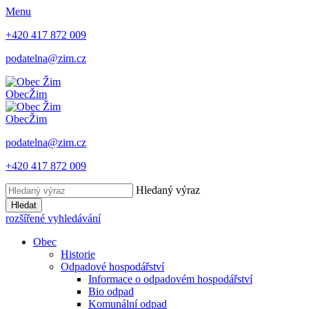
Menu
+420 417 872 009
podatelna@zim.cz
Obec
Žim
Obec
Žim
podatelna@zim.cz
+420 417 872 009
Hledaný výraz
Hledat
rozšířené vyhledávání
Obec
Historie
Odpadové hospodářství
Informace o odpadovém hospodářství
Bio odpad
Komunální odpad